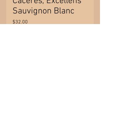
Caceres, Excellens
Sauvignon Blanc
Price
$32.00
Quantity
*
Add to Cart