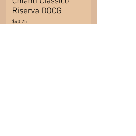
Chianti Classico
Riserva DOCG
Price
$40.25
Quantity
*
Add to Cart